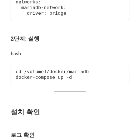
networks:

  mariadb-network:

    driver: bridge
2단계: 실행
bash
cd /volume1/docker/mariadb

docker-compose up -d
설치 확인
로그 확인