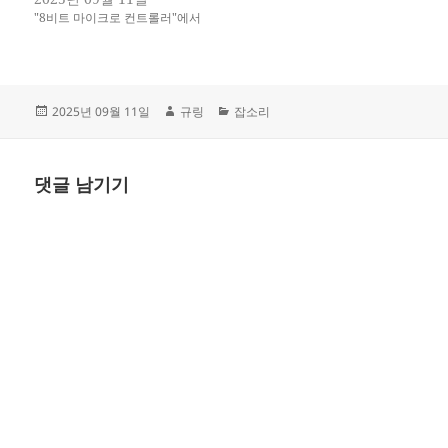
축해보겠습니다. 무엇을 설치해
"8비트 마이크로 컨트롤러"에서
야 하나요? 우리가 설치할 도구
들은 크게 두 가지입니다: AVR
개발 툴체인 AVR-GCC:
ATmega328P용 C 컴파일러
AVR-LibC: ATmega328P용 표준
작
글
카
2025년 09월 11일
규링
잡소리
라이브러리 AVRDUDE: 컴파일
성
쓴
테
된 프로그램을 업로드하는 도구
일
이
고
SimulIDE 시뮬레이터 회로를
자
리
그리고 시뮬레이션하는…
댓글 남기기