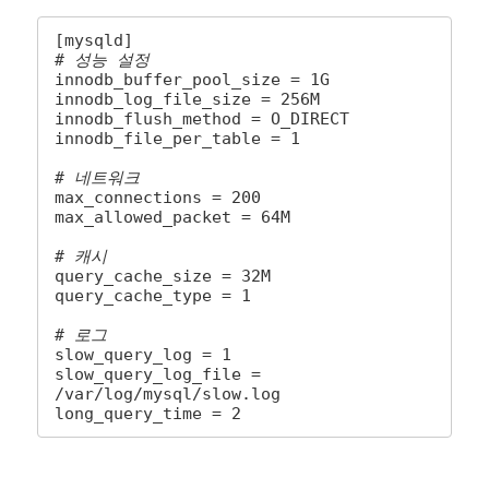
# 성능 설정
innodb_buffer_pool_size = 1G

innodb_log_file_size = 256M

innodb_flush_method = O_DIRECT

innodb_file_per_table = 1

# 네트워크
max_connections = 200

max_allowed_packet = 64M

# 캐시
query_cache_size = 32M

query_cache_type = 1

# 로그
slow_query_log = 1

slow_query_log_file = 
/var/log/mysql/slow.log

long_query_time = 2