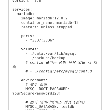
version: '3.8'

services:

  mariadb:

    image: mariadb:12.0.2

    container_name: mariadb-12

    restart: unless-stopped

    ports:

      - "3307:3306"

    volumes:

      - ./data:/var/lib/mysql

      - ./backup:/backup

# config 폴더는 권한 문제 있을 시 제
외
# - ./config:/etc/mysql/conf.d
    environment:

# 필수 설정
      MYSQL_ROOT_PASSWORD: 
YourSecurePassword123!

# 초기 데이터베이스 생성 (선택)
      MYSQL_DATABASE: testdb
