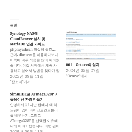
관련
Synology NAS에
CloudBeaver 설치 및
MariaDB 연결 가이드
phpmyadmin 확실히 좋죠....
근데, dbeaver를 이용하다보니
이쪽에 너무 적응을 많이 해버렸
001 – Octave의 설치
습니다. 이걸 서버에서 계속 사
2024년 05월 27일
용하고 싶어서 방법을 찾다가 알
"Octave"에서
게 되었네요. 일단 nas에 적용하
2025년 09월 11일
는 방법을 정리해봅니다. 목차
"잡소리"에서
CloudBeaver 소개 Container
Manager UI로 설치 Docker
SimulIDE로 ATmega328P 시
Compose로 설치 초기 설정
뮬레이션 환경 만들기
MariaDB 연결 문제 해결 유용
안녕하세요! 지난 편에서 왜 하
한 팁 CloudBeaver 소개
드웨어 없이 마이크로컨트롤러
CloudBeaver란? DBeaver의
를 배우는지, 그리고
웹 버전 브라우저에서…
ATmega328P를 선택한 이유에
대해 이야기했습니다. 이번 편에
서는 본격적으로 개발 환경을 구
2025년 09월 11일