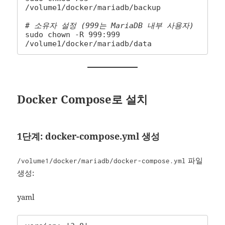
/volume1/docker/mariadb/backup

# 소유자 설정 (999는 MariaDB 내부 사용자)
sudo chown -R 999:999 
/volume1/docker/mariadb/data
Docker Compose로 설치
1단계: docker-compose.yml 생성
파일
/volume1/docker/mariadb/docker-compose.yml
생성:
yaml