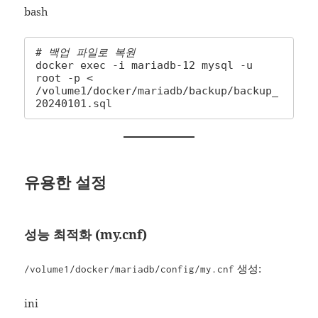
bash
# 백업 파일로 복원
docker exec -i mariadb-12 mysql -u 
root -p < 
/volume1/docker/mariadb/backup/backup_
20240101.sql
유용한 설정
성능 최적화 (my.cnf)
생성:
/volume1/docker/mariadb/config/my.cnf
ini