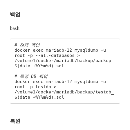
백업
bash
# 전체 백업
docker exec mariadb-12 mysqldump -u 
root -p --all-databases > 
/volume1/docker/mariadb/backup/backup_
$(date +%Y%m%d).sql

# 특정 DB 백업
docker exec mariadb-12 mysqldump -u 
root -p testdb > 
/volume1/docker/mariadb/backup/testdb_
$(date +%Y%m%d).sql
복원