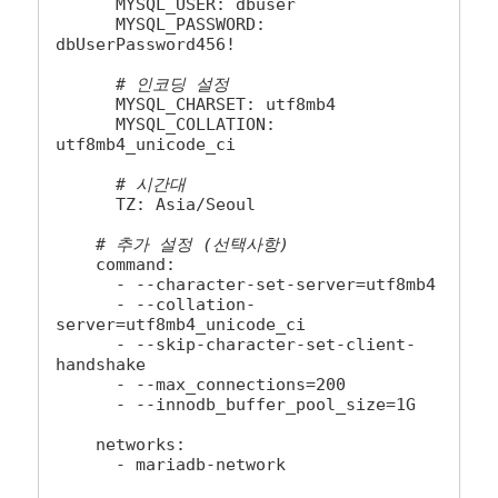
      MYSQL_USER: dbuser

      MYSQL_PASSWORD: 
dbUserPassword456!

# 인코딩 설정
      MYSQL_CHARSET: utf8mb4

      MYSQL_COLLATION: 
utf8mb4_unicode_ci

# 시간대
      TZ: Asia/Seoul

# 추가 설정 (선택사항)
    command:

      - --character-set-server=utf8mb4

      - --collation-
server=utf8mb4_unicode_ci

      - --skip-character-set-client-
handshake

      - --max_connections=200

      - --innodb_buffer_pool_size=1G

    networks:

      - mariadb-network
