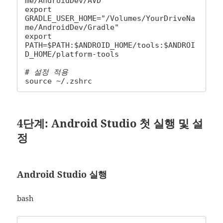
me/AndroidDev/AVD"

export 
GRADLE_USER_HOME="/Volumes/YourDriveNa
me/AndroidDev/Gradle"

export 
PATH=$PATH:$ANDROID_HOME/tools:$ANDROI
D_HOME/platform-tools

# 설정 적용
source ~/.zshrc
4단계: Android Studio 첫 실행 및 설
정
Android Studio 실행
bash