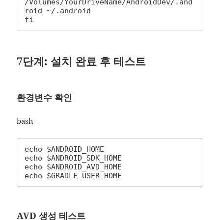
/Volumes/YourDriveName/AndroidDev/.and
roid ~/.android

fi
7단계: 설치 완료 후 테스트
환경변수 확인
bash
echo $ANDROID_HOME

echo $ANDROID_SDK_HOME  

echo $ANDROID_AVD_HOME

echo $GRADLE_USER_HOME
AVD 생성 테스트