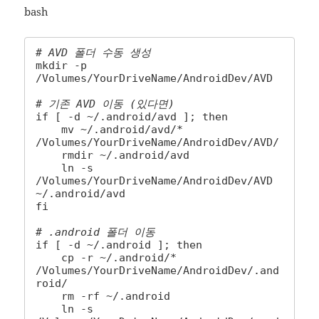
bash
# AVD 폴더 수동 생성
mkdir -p 
/Volumes/YourDriveName/AndroidDev/AVD

# 기존 AVD 이동 (있다면)
if [ -d ~/.android/avd ]; then

    mv ~/.android/avd/* 
/Volumes/YourDriveName/AndroidDev/AVD/

    rmdir ~/.android/avd

    ln -s 
/Volumes/YourDriveName/AndroidDev/AVD 
~/.android/avd

fi

# .android 폴더 이동
if [ -d ~/.android ]; then

    cp -r ~/.android/* 
/Volumes/YourDriveName/AndroidDev/.and
roid/

    rm -rf ~/.android

    ln -s 