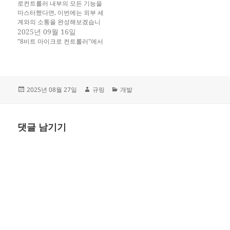
로컨트롤러 내부의 모든 기능을
션에 제약을 두지…
마스터했다면, 이번에는 외부 세
계와의 소통을 완성해보겠습니
다. UART 시리얼 통신을 통해
2025년 09월 16일
컴퓨터와 데이터를 주고받고, 여
"8비트 마이크로 컨트롤러"에서
러 마이크로컨트롤러를 연결하
며, 진짜 IoT 시스템을 만들어보
겠습니다! 이러면 정말 기본적인
것은 할 수 있게 되었다고 볼 수
있습니다. 이번 편의 목표 UART
작
글
카
2025년 08월 27일
규링
개발
통신의 원리와 설정 완전 이해…
성
쓴
테
일
이
고
자
리
댓글 남기기