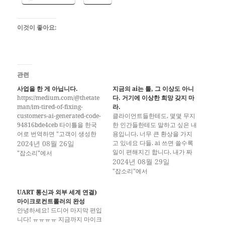
이것이 좋아요:
관련
사업을 한 게 아닙니다.
지금의 ai는 툴, 그 이상도 아니
https://medium.com/@thetate
다. 거기에 이상한 희망 갖지 마
man/im-tired-of-fixing-
라.
customers-ai-generated-code-
클라이언트들한테도, 몇몇 무지
94816bde4ceb 타이틀을 한국
한 인간들한테도 말하고 싶은 내
어로 번역하면 "고객이 생성한
용입니다. 너무 큰 환상을 가지
AI 코드를 수정하는 데 지쳤어
2024년 08월 26일
고 있네요 다들. ai 쓰면 쓸수록
요" 라고 쯤 되겠다. geeknews
일이 편해지긴 합니다. 내가 짜
"잡소리"에서
를 보다가 발견한 것인데... 결론
고 싶은 형태의 엑셀 함수를 짠
2024년 08월 29일
부터 말하면, 멍청한 짓 하셨다.
다던가, 노가다 코드를 좀 더 간
"잡소리"에서
고객들이 요청하는 내용에 대해,
단하게 만들어준다던가, 뭔가 그
고객들은 자기들만의 솔루션에
냥 대충 조합 가능한 아이디어를
UART 통신과 외부 세계 연결)
맞춰서 이용할 수 있는 것을 전
만들어 준다던가(누구나 생각할
마이크로컨트롤러의 완성
제로 이용하려고 한다. 그렇기
수 있을수도 있는), 학습된 것 안
안녕하세요! 드디어 마지막 편입
때문에 저런 api나 SaaS 같은 수
에서 뭔가 내가 알지…
니다! ㅠㅠㅠㅠ 지금까지 마이크
준의 경우, 어느정도 커뮤니케이