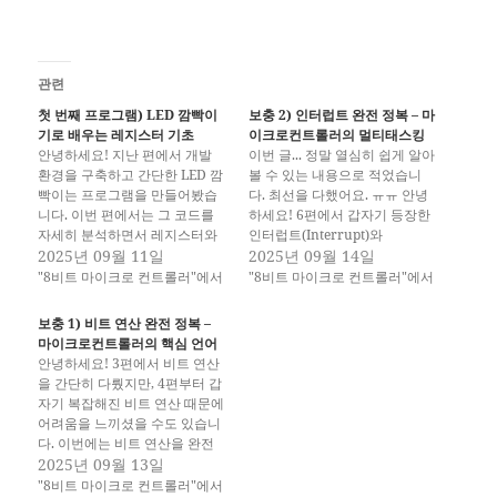
관련
첫 번째 프로그램) LED 깜빡이
보충 2) 인터럽트 완전 정복 – 마
기로 배우는 레지스터 기초
이크로컨트롤러의 멀티태스킹
안녕하세요! 지난 편에서 개발
이번 글... 정말 열심히 쉽게 알아
환경을 구축하고 간단한 LED 깜
볼 수 있는 내용으로 적었습니
빡이는 프로그램을 만들어봤습
다. 최선을 다했어요. ㅠㅠ 안녕
니다. 이번 편에서는 그 코드를
하세요! 6편에서 갑자기 등장한
자세히 분석하면서 레지스터와
인터럽트(Interrupt)와
비트 연산의 핵심 개념들을 배워
2025년 09월 11일
ISR(Interrupt Service
2025년 09월 14일
보겠습니다. 지난 편 코드를 다
Routine) 때문에 당황하셨을 수
"8비트 마이크로 컨트롤러"에서
"8비트 마이크로 컨트롤러"에서
시 보면서 시작합시다 c
도 있습니다. 인터럽트는 마이크
#include #include int
로컨트롤러 프로그래밍에서 가
보충 1) 비트 연산 완전 정복 –
main(void) { DDRB |= (1 <<
장 중요하면서도 어려운 개념 중
마이크로컨트롤러의 핵심 언어
PB5); // PB5를 출력으로 설정
하나입니다. 이번에는 인터럽트
안녕하세요! 3편에서 비트 연산
while(1) { PORTB |=…
를 완전히 정복해보겠습니다! 이
을 간단히 다뤘지만, 4편부터 갑
글의 목표 인터럽트가 정확히 무
자기 복잡해진 비트 연산 때문에
엇인지 일상 생활 비유로 이해
어려움을 느끼셨을 수도 있습니
왜 인터럽트가…
다. 이번에는 비트 연산을 완전
히 정복해보겠습니다. 마이크로
2025년 09월 13일
컨트롤러 프로그래밍에서 비트
"8비트 마이크로 컨트롤러"에서