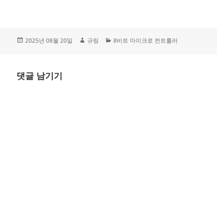
연산은 선택이 아닌 필수입니다!
이 글의 목표 비트 연산이 왜 필
요한지 확실히 이해 각 비트 연
산자의 동작 원리 완전 파악 복
잡한 비트 연산 표현식을 단계별
작
글
카
2025년 08월 20일
규링
8비트 마이크로 컨트롤러
로 분해하기…
성
쓴
테
일
이
고
자
리
댓글 남기기