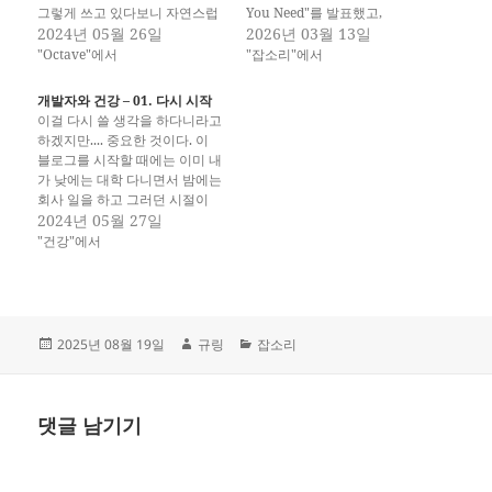
그렇게 쓰고 있다보니 자연스럽
You Need"를 발표했고,
게 MATLAB을 쓰고 있을 것이
2024년 05월 26일
LangChain은 에이전트가 파일
2026년 03월 13일
다. 그리고 그렇게 이용된 수치
시스템을 컨텍스트 엔지니어링
"Octave"에서
"잡소리"에서
해석 자료로 논문내고 그럴 것이
에 활용하는 방법을 다뤘습니다.
고... 근데, 사회 나가거나 그러면
Oracle, Dan Abramov도 비슷
개발자와 건강 – 01. 다시 시작
저거 참 쓰기 힘들다. 라이센스
한 맥락의 글을 냈죠. 전 세계 개
이걸 다시 쓸 생각을 하다니라고
문제나 가격이나 뭐 여러모로...
발자 커뮤니티가 1970년대에 설
하겠지만.... 중요한 것이다. 이
사줄 수 있는…
계된 기술에 새삼 열광하는 이유
블로그를 시작할 때에는 이미 내
가 뭘까요? 최근 나
가 낮에는 대학 다니면서 밤에는
온 "Filesystems are having a
회사 일을 하고 그러던 시절이
moment"라는 글이 이…
다. 잠은 뭐 거의 안자거나 수업
2024년 05월 27일
중에 좀 졸... 지도 못했네. 수업
"건강"에서
안듣고 뒤에서 임베디드 컨트롤
러 들고 다니면서 직접 개발하고
그랬던 시절이니깐. 그러면서 여
러모로 작업하고, 대학 내부에
연구실에 작업장…
작
글
카
2025년 08월 19일
규링
잡소리
성
쓴
테
일
이
고
자
리
댓글 남기기