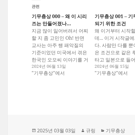
관련
기무춍상 000 – 왜 이 시리
기무춍상 001 – 
즈는 만들어졌나…
되기 위한 조건
지금 많이 잃어버려서 어찌
왜 이거부터 시작
할 지 좀 고민인 Oh! 반면
데... 이거 시작글
교사는 아주 쌩 패악질의
다. 사람만 다를 뿐
기준이었던 미국에서 겪은
은 조건으로 같은 
한국인 오모씨 이야기를 거
타고 일본으로 들
2024년 06월 13일
2024년 06월 15일
의 각색했다. 그러면서 하
은 절차를 밟고 그
"기무춍상"에서
"기무춍상"에서
면 안되는 짓에 대한 반면
국으로 리턴하는 
교사를 쓰고 싶었다. 이전
그렇다면 그사람들
글들을 잃어버려서 이거 어
대부분이 기무춍이
찌 할 지 여러모로 고민중
한 조건을 가진 
이다. 근데, 이 기무춍상은
거다. 유학에 대해
왜 시작하냐고 하면... 일본
사람들이 도피성으
IT 취업에서 보고 있는 개
을 하는 경우가 많다
막장…
취업을 도피성으로
작
글
카
2025년 03월 03일
규링
기무춍상
우를 볼…