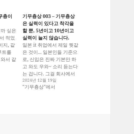
기무춍이
기무춍상 003 – 기무춍상
은 실력이 있다고 착각을
할까 싶은
할 뿐, 5년이고 10년이고
에서 적었
실력이 늘지 않습니다.
이지, 같
일본 it 취업에서 제일 뭣같
루트를
은 것이... 일본인들 기준으
어와서 같
로, 신입은 진짜 기본만 하
대로 한
고 와도 우와~ 소리 듣는다
케이스다.
는 겁니다. 그걸 회사에서
2024년 12월 19일
은 거의
열심히 키우고 같이 시키고
"기무춍상"에서
 되기 위
해나가면서 만들어갑니다.
상황이라는
(블랙기업 제외합니다.) 이
서 많은
공계에 처음부터 it를, 프로
로 유학
그래밍을 할 줄 아는 애들
. 근데
은 다른 코스입니다만 그런
 하는 경
경우가 아니라면 대게 그런
케이스가 많습니다. 근데