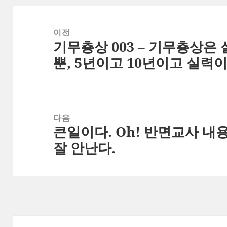
글
탐
이전
기무춍상 003 – 기무춍상은
색
이
뿐, 5년이고 10년이고 실력
전
글:
다음
큰일이다. Oh! 반면교사 내
다
잘 안난다.
음
글: