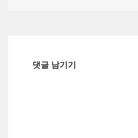
성
쓴
테
일
이
고
자
리
댓글 남기기