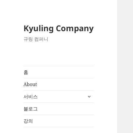
Kyuling Company
규링 컴퍼니
홈
About
하
서비스
위
메
블로그
뉴
강의
확
장