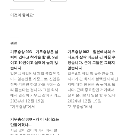
이것이 좋아요:
관련
기무춍상 003 – 기무춍상은 실
기무춍상 002 – 일본에서의 스
력이 있다고 착각을 할 뿐, 5년
타트가 살짝 어긋난 건 바꿀 수
이고 10년이고 실력이 늘지 않
있습니다. 근데 그들은 그러지
습니다.
않습니다.
일본 it 취업에서 제일 뭣같은 것
일본it로 취업 막 들어왔을 때,
이... 일본인들 기준으로, 신입은
자기가 간 회사가 블랙인지 아닌
진짜 기본만 하고 와도 우와~ 소
지에 대한 판단은 좀 늦어도 됩
리 듣는다는 겁니다. 그걸 회사
니다. 근데 중요한건 거기에서
에서 열심히 키우고 같이 시키고
잘 어울리면서 일을 할 수 있냐
해나가면서 만들어갑니다. (블랙
2024년 12월 19일
아니냐부터 시작해야 합니다. 가
2024년 12월 19일
기업 제외합니다.) 이공계에 처
뜩이나 it 하겠다고 하던 분들중
"기무춍상"에서
"기무춍상"에서
음부터 it를, 프로그래밍을 할 줄
에는 배울때는 재밌게 배웠다가
아는 애들은 다른 코스입니다만
도 실제로 회사에서 일로 하면서
기무춍상 000 – 왜 이 시리즈는
그런 경우가 아니라면 대게 그런
아 아니구나 하고 돌아가는 분들
만들어졌나…
케이스가 많습니다. 근데 한국에
도 많으니깐요. 게다가 해외에서
지금 많이 잃어버려서 어찌 할
서 국비교육 받아서 일본 오거
일한다? 더더욱 높은…