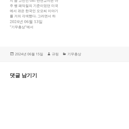
지 좀 고민인 Oh! 반면교사는 아
나…
주 쌩 패악질의 기준이었던 미국
에서 겪은 한국인 오모씨 이야기
를 거의 각색했다. 그러면서 하
면 안되는 짓에 대한 반면교사를
2024년 06월 13일
쓰고 싶었다. 이전 글들을 잃어
"기무춍상"에서
버려서 이거 어찌 할 지 여러모
로 고민중이다. 근데, 이 기무춍
상은 왜 시작하냐고 하면... 일본
IT 취업에서 보고 있는 개막장…
작
글
카
2024년 06월 15일
규링
기무춍상
성
쓴
테
일
이
고
자
리
댓글 남기기