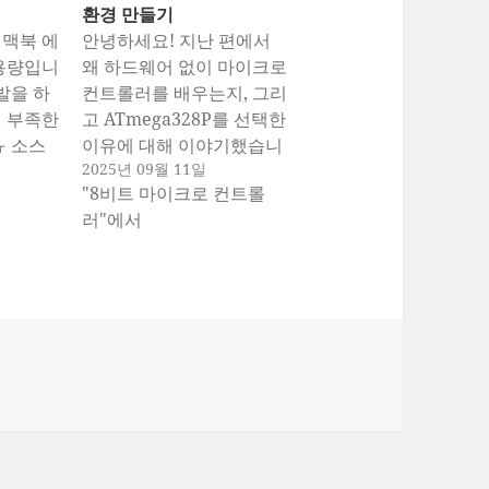
환경 만들기
 맥북 에
안녕하세요! 지난 편에서
 용량입니
왜 하드웨어 없이 마이크로
발을 하
컨트롤러를 배우는지, 그리
게 부족한
고 ATmega328P를 선택한
ㅠ 소스
이유에 대해 이야기했습니
2025년 09월 11일
이야 외장
다. 이번 편에서는 본격적
"8비트 마이크로 컨트롤
데 이젠
으로 개발 환경을 구축해보
러"에서
싹 다
겠습니다. 무엇을 설치해야
 ssd
하나요? 우리가 설치할 도
고 합니
구들은 크게 두 가지입니
간이 부
다: AVR 개발 툴체인 AVR-
Studio
GCC: ATmega328P용 C
일들을
컴파일러 AVR-LibC:
설치할 수
ATmega328P용 표준 라이
브러리 AVRDUDE: 컴파일
된 프로그램을 업로드하는
도구 SimulIDE 시뮬레이
터 회로를 그리고 시뮬레이