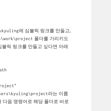
에 심볼릭 링크를 만들고,
\kyuling
폴더를 가리키도
s\work\project
심볼릭 링크를 만들고 싶다면 아래
ath
roject
"
라는 이름
sers\kyuling\project
에서 다음 명령어로 해당 폴더로 바로