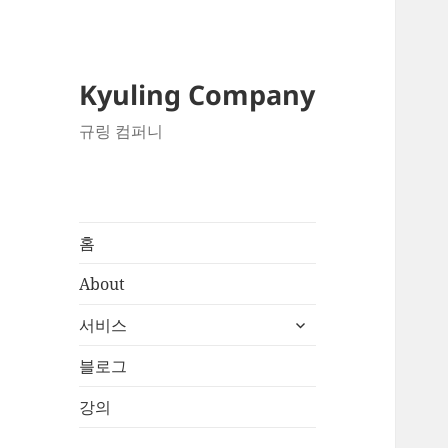
Kyuling Company
규링 컴퍼니
홈
About
하
서비스
위
메
블로그
뉴
강의
확
장