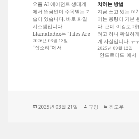
요즘 AI 에이전트 생태계
치하는 방법
에서 뜬금없이 주목받는 기
지금 쓰고 있는 m2
술이 있습니다. 바로 파일
어는 용량이 기본
시스템입니다.
다. 근데 이걸로 개
LlamaIndex는 "Files Are
려고 하니 확실하
2026년 03월 13일
All You Need"를 발표했
게 사실입니다. ㅠ
"잡소리"에서
2025년 09월 12일
고, LangChain은 에이전
코드나 그런 것들
"안드로이드"에서
트가 파일시스템을 컨텍스
ssd에 있어도 되는
트 엔지니어링에 활용하는
프로그램까지 그냥 
방법을 다뤘습니다.
새로 설치하면서 외장
Oracle, Dan Abramov도
쪽으로 이전시키려
비슷한 맥락의 글을 냈죠.
다. 맥북의 저장공
전 세계 개발자 커뮤니티가
족하다면, Android 
1970년대에 설계된 기술에
와 관련된 모든 파
작
글
카
2025년 03월 21일
규링
윈도우
새삼 열광하는 이유가 뭘까
외장 드라이브에 
성
쓴
테
요? 최근 나
있습니다.…
일
이
고
온 "Filesystems are
자
리
having a moment"라는
글이 이…