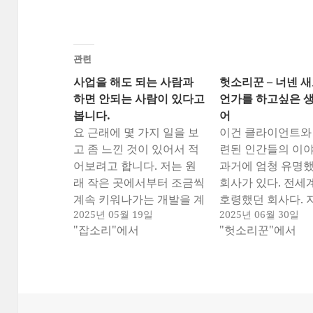
관련
사업을 해도 되는 사람과
헛소리꾼 – 너넨 
하면 안되는 사람이 있다고
언가를 하고싶은 
봅니다.
어
요 근래에 몇 가지 일을 보
이건 클라이언트와
고 좀 느낀 것이 있어서 적
련된 인간들의 이야
어보려고 합니다. 저는 원
과거에 엄청 유명했
래 작은 곳에서부터 조금씩
회사가 있다. 전
계속 키워나가는 개발을 계
호령했던 회사다. 
2025년 05월 19일
2025년 06월 30일
속 하다보니 작은 회사가
특정 분야에서는 
"잡소리"에서
"헛소리꾼"에서
어떻게 커가는지를 위주로
명하다. 근데, 과거
봤었습니다. 그러면서 좋은
잘나갔던 그 시절
일도 있었고, 안좋은 일도
서 그런지, 그렇게 
있었죠. 근데, 전 일단 사업
해서는 뭘 해야 하
을 하면 안되겠다는 생각이
대해서 고객으로 