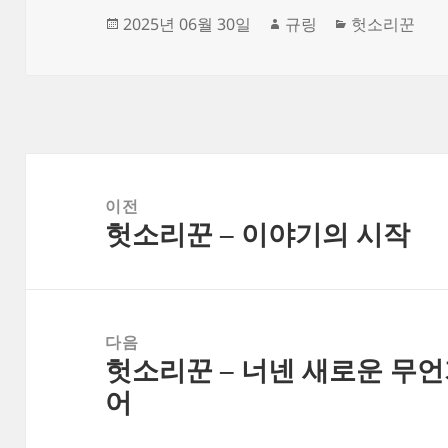
좀 많이 듭니다. 일단 제 몸
보다. 그러면서 과
작
글
카
2025년 06월 30일
규링
헛소리꾼
이 안따라주네요. 사업은…
기를 주구장창 이
성
쓴
테
데.... 나는 내가 
일
이
고
살지 않았던 사람
자
리
걸…
글
탐
이전
헛소리꾼 – 이야기의 시작
색
이
전
글:
다음
헛소리꾼 – 너넨 새로운 무
다
어
음
글: