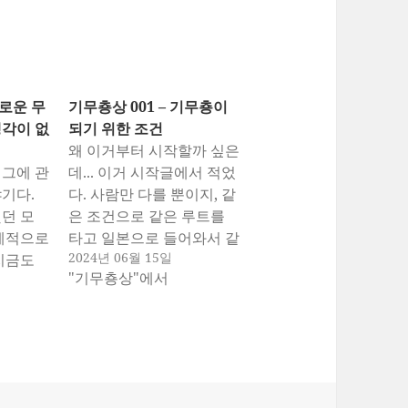
새로운 무
기무춍상 001 – 기무춍이
생각이 없
되기 위한 조건
왜 이거부터 시작할까 싶은
 그에 관
데... 이거 시작글에서 적었
기다.
다. 사람만 다를 뿐이지, 같
던 모
은 조건으로 같은 루트를
세계적으로
타고 일본으로 들어와서 같
2024년 06월 15일
지금도
은 절차를 밟고 그대로 한
"기무춍상"에서
여전히 유
국으로 리턴하는 케이스다.
에 너무
그렇다면 그사람들은 거의
을 못잊어
대부분이 기무춍이 되기 위
되기 위
한 조건을 가진 상황이라는
는지에
거다. 유학에 대해서 많은
찾아왔나
사람들이 도피성으로 유학