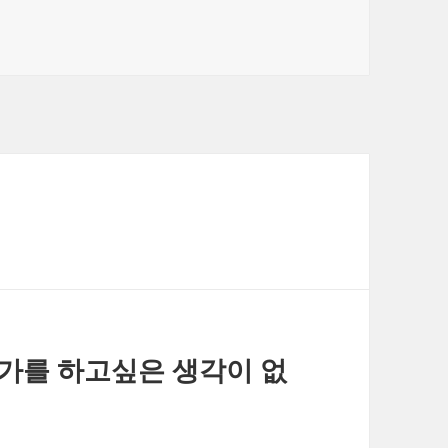
거 이야
을 하는 경우가 많다. 근데
야기 하는
취업을 도피성으로 하는 경
일본에서
우를 볼…
이라는
언가를 하고싶은 생각이 없