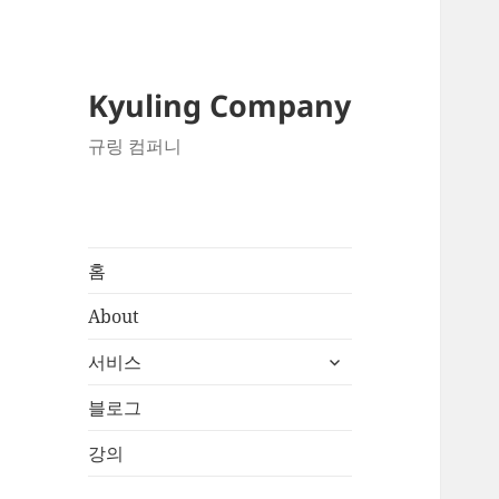
Kyuling Company
규링 컴퍼니
홈
About
하
서비스
위
메
블로그
뉴
강의
확
장