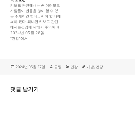
요. 아니면 노트북…
키보드 관련해서는 좀 여러모로
사람들이 반응을 많이 할 수 있
는 주제이긴 한데... 써야 할 때에
써야 겠다. 왜냐면 키보드 관련
해서는건강에 대해서 주의해야
할 요소가 있는데 일단 손목 보
2024년 05월 28일
호와 손가락 보호쪽이군요. 일단
"건강"에서
은 가장 신경 안쓰는 거 같은 손
목 보호부터 시작하려고 합니다.
키보드로 장시간 타이핑하는데
있어서 손목 나가는 건 굉장히
아픈 요소가…
작
글
카
태
2024년 05월 27일
규링
건강
개발
,
건강
성
쓴
테
그
일
이
고
자
리
댓글 남기기