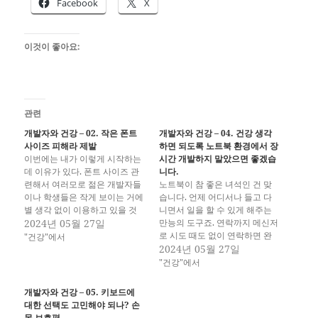
Facebook
X
이것이 좋아요:
관련
개발자와 건강 – 02. 작은 폰트
개발자와 건강 – 04. 건강 생각
사이즈 피해라 제발
하면 되도록 노트북 환경에서 장
이번에는 내가 이렇게 시작하는
시간 개발하지 말았으면 좋겠습
데 이유가 있다. 폰트 사이즈 관
니다.
련해서 여러모로 젊은 개발자들
노트북이 참 좋은 녀석인 건 맞
이나 학생들은 작게 보이는 거에
습니다. 언제 어디서나 들고 다
별 생각 없이 이용하고 있을 것
니면서 일을 할 수 있게 해주는
인데, 결론부터 먼저 말하면 제
2024년 05월 27일
만능의 도구죠. 연락까지 메신저
발 바꿔라. 이건 개발 관련된 것
로 시도 때도 없이 연락하면 완
"건강"에서
뿐 아니라 다른 곳에서도 마찬가
벽한... (....) 근데, 그 휴대성을 위
2024년 05월 27일
지인데 화면이 작을수록, 글씨가
해서 여러모로 희생하는 것들이
"건강"에서
작을수록 눈 건강에 나쁜 영향을
많아서 장시간 붙잡아야 한다고
끼친다고 하는 것이 안과 의사들
하면 노트북 환경에서는 좀 안했
개발자와 건강 – 05. 키보드에
의 거의…
으면 좋겠습니다. 건강상의 문제
대한 선택도 고민해야 되나? 손
에 영향이 있는 것들이 많아서
목 보호편