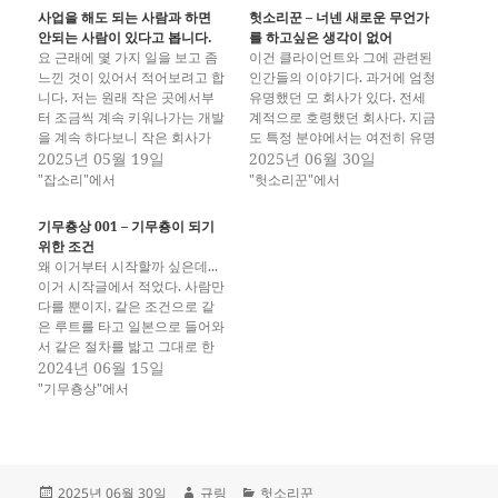
사업을 해도 되는 사람과 하면
헛소리꾼 – 너넨 새로운 무언가
안되는 사람이 있다고 봅니다.
를 하고싶은 생각이 없어
요 근래에 몇 가지 일을 보고 좀
이건 클라이언트와 그에 관련된
느낀 것이 있어서 적어보려고 합
인간들의 이야기다. 과거에 엄청
니다. 저는 원래 작은 곳에서부
유명했던 모 회사가 있다. 전세
터 조금씩 계속 키워나가는 개발
계적으로 호령했던 회사다. 지금
을 계속 하다보니 작은 회사가
도 특정 분야에서는 여전히 유명
어떻게 커가는지를 위주로 봤었
2025년 05월 19일
하다. 근데, 과거에 너무 잘나갔
2025년 06월 30일
습니다. 그러면서 좋은 일도 있
던 그 시절을 못잊어서 그런지,
"잡소리"에서
"헛소리꾼"에서
었고, 안좋은 일도 있었죠. 근데,
그렇게 되기 위해서는 뭘 해야
전 일단 사업을 하면 안되겠다는
하는지에 대해서 고객으로 찾아
기무춍상 001 – 기무춍이 되기
생각이 좀 많이 듭니다. 일단 제
왔나보다. 그러면서 과거 이야기
위한 조건
몸이 안따라주네요. 사업은…
를 주구장창 이야기 하는데.... 나
왜 이거부터 시작할까 싶은데...
는 내가 일본에서 살지 않았던
이거 시작글에서 적었다. 사람만
사람이라는 걸…
다를 뿐이지, 같은 조건으로 같
은 루트를 타고 일본으로 들어와
서 같은 절차를 밟고 그대로 한
국으로 리턴하는 케이스다. 그렇
2024년 06월 15일
다면 그사람들은 거의 대부분이
"기무춍상"에서
기무춍이 되기 위한 조건을 가진
상황이라는 거다. 유학에 대해서
많은 사람들이 도피성으로 유학
을 하는 경우가 많다. 근데 취업
을 도피성으로 하는 경우를 볼…
작
글
카
2025년 06월 30일
규링
헛소리꾼